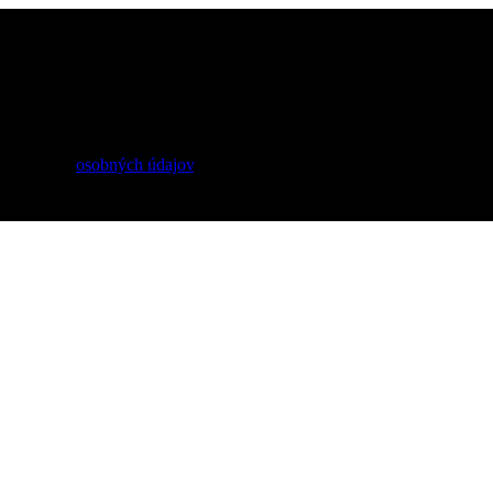
ra a buďte prvý, kto sa dozvie o najnovších udalostiach a trendoch.
pracovaním
osobných údajov
.